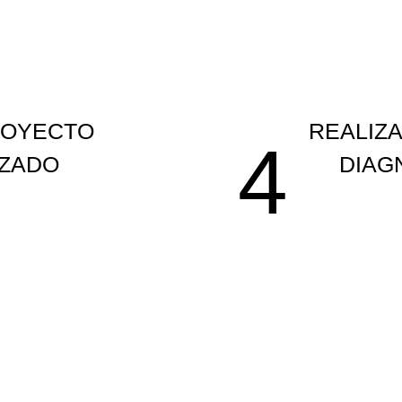
ROYECTO
REALIZ
4
IZADO
DIAG