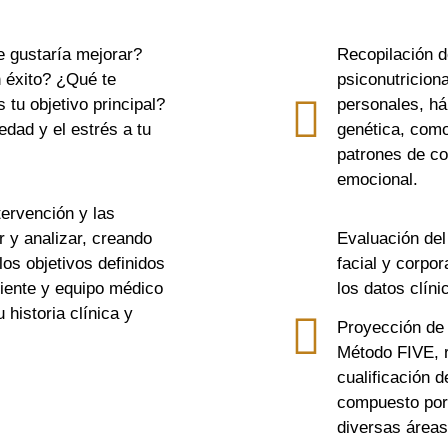
e gustaría mejorar?
Recopilación d
 éxito? ¿Qué te
psiconutricion
tu objetivo principal?
personales, há
dad y el estrés a tu
genética, como
patrones de co
emocional.
tervención y las
 y analizar, creando
Evaluación del
os objetivos definidos
facial y corpor
iente y equipo médico
los datos clín
 historia clínica y
Proyección de 
Método FIVE, r
cualificación d
compuesto por 
diversas áreas