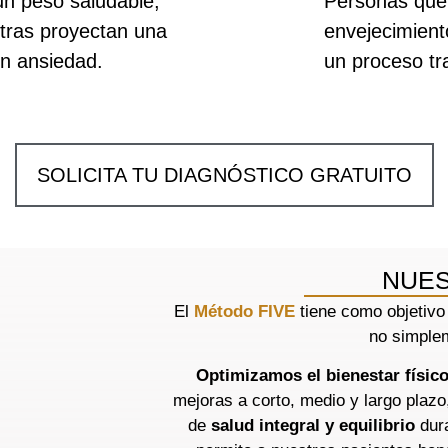
n peso saludable,
Personas que 
tras proyectan una
envejecimient
in ansiedad.
un proceso tr
SOLICITA TU DIAGNÓSTICO GRATUITO
NUES
El
Método FIVE
tiene como objetiv
no simplem
Optimizamos el bienestar físic
mejoras a corto, medio y largo plazo
de
salud integral y equilibrio
dura