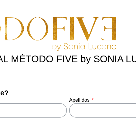
L MÉTODO FIVE by SONIA L
te?
Apellidos